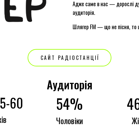
Адже саме в нас — дорослі ду
аудиторія.
Шлягер FM — що не пісня, то 
САЙТ РАДІОСТАНЦІЇ
Аудиторія
54
%
4
35-60
ків
Чоловіки
Жі