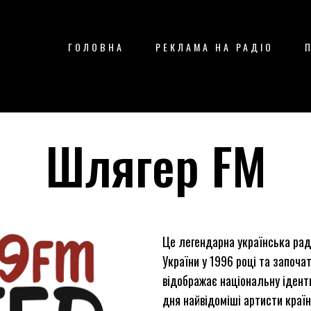
ГОЛОВНА
РЕКЛАМА НА РАДІО
Шлягер FM
Це легендарна українська раді
України у 1996 році та започа
відображає національну іденти
дня найвідоміші артисти країни