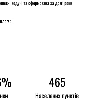
шевні ведучі та сформована за довгі роки
шлягер!
6
%
465
нки
Населених пунктів