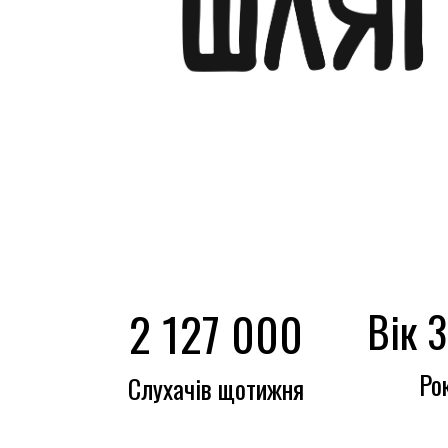
2 127 000
Вік 
Ро
Слухачів щотижня